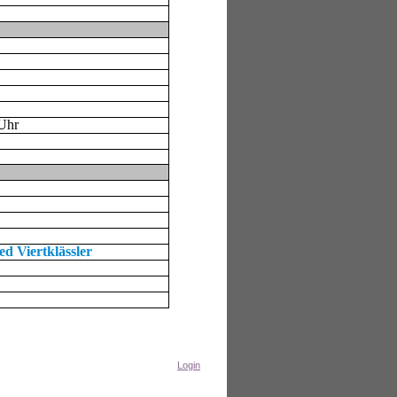
 Uhr
d Viertklässler
Login