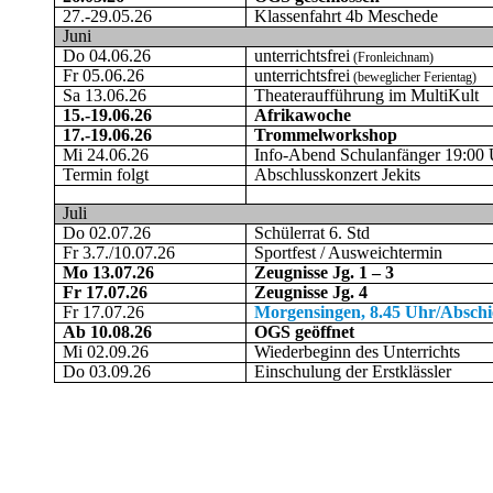
27.-29.05.26
Klassenfahrt 4b Meschede
Juni
Do 04.06.26
unterrichtsfrei
(Fronleichnam)
Fr 05.06.26
unterrichtsfrei
(beweglicher Ferientag)
Sa 13.06.26
Theateraufführung im MultiKult
15.-19.06.26
Afrikawoche
17.-19.06.26
Trommelworkshop
Mi 24.06.26
Info-Abend Schulanfänger 19:00
Termin folgt
Abschlusskonzert Jekits
Juli
Do 02.07.26
Schülerrat 6. Std
Fr 3.7./10.07.26
Sportfest / Ausweichtermin
Mo 13.07.26
Zeugnisse Jg. 1 – 3
Fr 17.07.26
Zeugnisse Jg. 4
Fr 17.07.26
Morgensingen, 8.45 Uhr/Abschie
Ab 10.08.26
OGS geöffnet
Mi 02.09.26
Wiederbeginn des Unterrichts
Do 03.09.26
Einschulung der Erstklässler