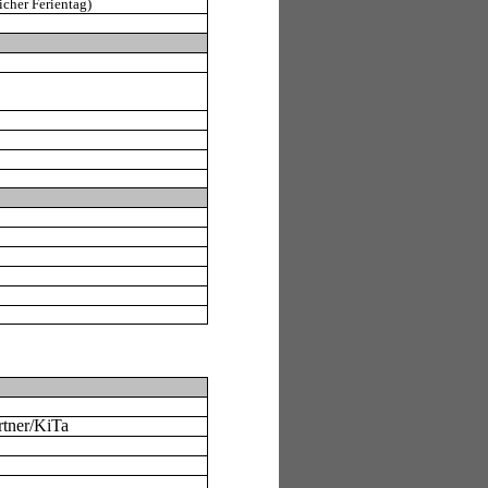
cher Ferientag)
rtner/KiTa