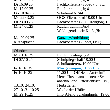
Di 16.09.25
Fachkonferenz (Sopäd), 6. Std.
Mi 17.09.25
Radfahrtraining Jg.4
Do 18.09.25
Schülerrat 6. Std
Mo 22.09.25
OGS-Elternabend 19.00 Uhr
Di 23.09.25
Fachkonferenz (SU, Religion), 6. 
Mi 24.09.25
Radfahrtraining Jg.4
Waldjugendspiele Kl. 3a,3b
Mo 29.09.25
Ganztagsfortbildung
n. Absprache
Fachkonferenz (Sport, DaZ)
Oktober
Mi 01.10.25
Radfahrprüfung Jg.4
Di 07.10.25
Schulpflegschaft 18.00 Uhr
Schulkonferenz 19.00 Uhr
Fr 10.10.25
Morgensingen, 11.00 Uhr
Fr 10.10.25
11:00 Uhr Offizielle Amtseinführ
Herrn Husemann als neuer Schulle
anschließend Unterrichtsschluss 
13.10.-24.10.
Herbstferien
27.10.-31.10.25
Woche der Höflichkeit
Mi 29.10.25
Info-Abend Schulanfänger, 19.00