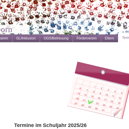
born
Ter
gramm
GL/Inklusion
OGS/Betreuung
Förderverein
Eltern
Termine im Schuljahr 2025/26