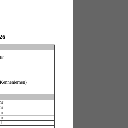
26
 11.30h
hr
 Kennenlernen)
hr
hr
hr
hr
d.