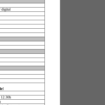
digital
le!
s 12.30h
)