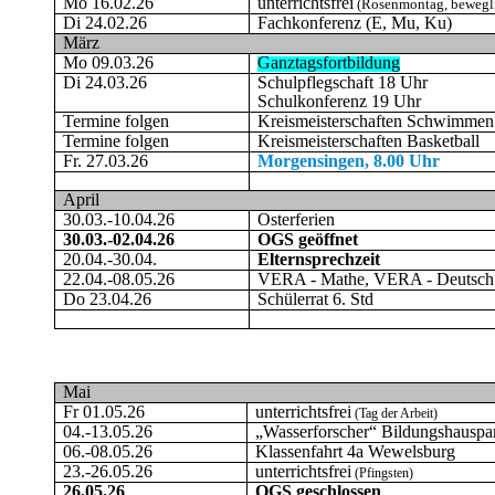
Mo 16.02.26
unterrichtsfrei
(Rosenmontag, bewegli
Di 24.02.26
Fachkonferenz (E, Mu, Ku)
März
Mo 09.03.26
Ganztagsfortbildung
Di 24.03.26
Schulpflegschaft 18 Uhr
Schulkonferenz 19 Uhr
Termine folgen
Kreismeisterschaften Schwimmen
Termine folgen
Kreismeisterschaften Basketball
Fr. 27.03.26
Morgensingen, 8.00 Uhr
April
30.03.-10.04.26
Osterferien
30.03.-02.04.26
OGS geöffnet
20.04.-30.04.
Elternsprechzeit
22.04.-08.05.26
VERA - Mathe, VERA - Deutsch
Do 23.04.26
Schülerrat 6. Std
Mai
Fr 01.05.26
unterrichtsfrei
(Tag der Arbeit)
04.-13.05.26
„Wasserforscher“ Bildungshauspa
06.-08.05.26
Klassenfahrt 4a Wewelsburg
23.-26.05.26
unterrichtsfrei
(Pfingsten)
26.05.26
OGS geschlossen