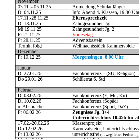
November
03.11. - 05.11.25
Anmeldung Schulanfänger
Di 04.11.25
Info-Abend 4. Klassen, 19:30 Uhr 
17.11.-28.11.25
Elternsprechzeit
Di 18.11.25
Zahngesundheit Jg. 1
Mi 19.11.25
Zahngesundheit Jg. 2
Fr 21.11.25
Vorlesetag
Fr 28.11.25
Adventsbasteln
Termin folgt
Weihnachtsstück Kammerspiele
Dezember
Fr 19.12.25
Morgensingen, 8.00 Uhr
Januar
Di 27.01.26
Fachkonferenz 1 (SU, Religion)
Do 29.01.26
Schülerrat 6. Std
Februar
Di 03.02.26
Fachkonferenz (E, Mu, Ku)
Di 10.02.26
Fachkonferenz (Sopäd)
n. Absprache
Fachkonferenz (Sport, DaZ)
Fr 06.02.26
Zeugnisse Jg. 3+4
Unterrichtsschluss 10.45h für al
17.02.-20.02.26
Klassenprojekt
Do 12.02.26
Karnevalsfeier, Unterrichtsschlus
Fr 13.02.26
unterrichtsfrei
(beweglicher Ferientag