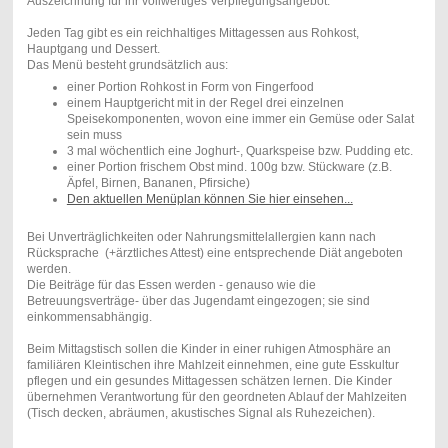
Auszeichnung für ihr vollwertiges Verpflegungsangebot.
Jeden Tag gibt es ein reichhaltiges Mittagessen aus Rohkost,
Hauptgang und Dessert.
Das Menü besteht grundsätzlich aus:
einer Portion Rohkost in Form von Fingerfood
einem Hauptgericht mit in der Regel drei einzelnen
Speisekomponenten, wovon eine immer ein Gemüse oder Salat
sein muss
3 mal wöchentlich eine Joghurt-, Quarkspeise bzw. Pudding etc.
einer Portion frischem Obst mind. 100g bzw. Stückware (z.B.
Äpfel, Birnen, Bananen, Pfirsiche)
Den aktuellen Menüplan können Sie hier einsehen...
Bei Unverträglichkeiten oder Nahrungsmittelallergien kann nach
Rücksprache (+ärztliches Attest) eine entsprechende Diät angeboten
werden.
Die Beiträge für das Essen werden - genauso wie die
Betreuungsverträge- über das Jugendamt eingezogen; sie sind
einkommensabhängig.
Beim Mittagstisch sollen die Kinder in einer ruhigen Atmosphäre an
familiären Kleintischen ihre Mahlzeit einnehmen, eine gute Esskultur
pflegen und ein gesundes Mittagessen schätzen lernen. Die Kinder
übernehmen Verantwortung für den geordneten Ablauf der Mahlzeiten
(Tisch decken, abräumen, akustisches Signal als Ruhezeichen).