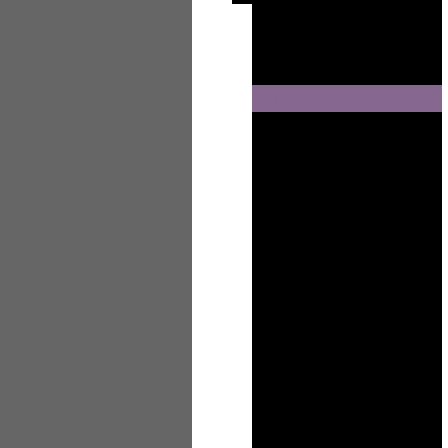
Sj 2024/25
Sj 2023/24
Sj 2022/23
Sj 2021/22
Sj 2020/21
Sj 2019/20
Sj 2018/19
Sj 2017/18
Besuch aus Bolivien 2018
Besuch aus Bolivien 2016
Experimente
Jubiläum 2018
Projektwoche & Schulfest
Projekt "Erneuerbare Energien"
Schülerzeitung
Theater AG