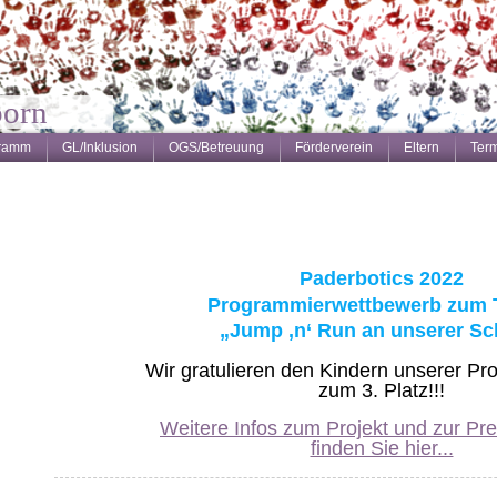
born
gramm
GL/Inklusion
OGS/Betreuung
Förderverein
Eltern
Ter
Paderbotics 2022
Programmierwettbewerb zum
„Jump ‚n‘ Run an unserer Sc
Wir gratulieren den Kindern unserer P
zum 3. Platz!!!
Weitere Infos zum Projekt und zur Pre
finden Sie hier...