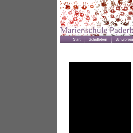
Marienschule Pader
Start
Schulleben
Schulpro
Vier-Jahres-Plan
Deutsches Sportabzeichen
Spiel- & Sportfest
Kooperationspartner
JeKits
Schulhund
weitere Projekte
AG's
Archiv