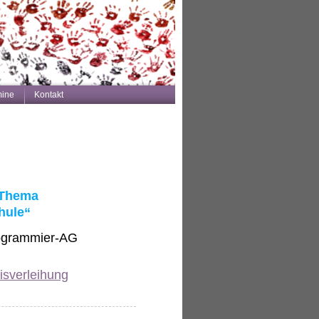
mine
Kontakt
 Thema
hule“
rogrammier-AG
isverleihung