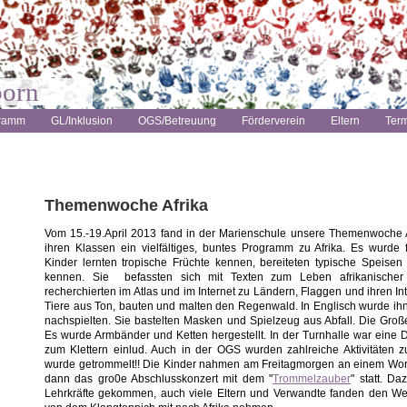
born
gramm
GL/Inklusion
OGS/Betreuung
Förderverein
Eltern
Ter
Themenwoche Afrika
Vom 15.-19.April 2013 fand in der Marienschule unsere Themenwoche Afr
ihren Klassen ein vielfältiges, buntes Programm zu Afrika. Es wurde 
Kinder lernten tropische Früchte kennen, bereiteten typische Speisen
kennen. Sie befassten sich mit Texten zum Leben afrikanischer Ki
recherchierten im Atlas und im Internet zu Ländern, Flaggen und ihren Int
Tiere aus Ton, bauten und malten den Regenwald. In Englisch wurde ihne
nachspielten. Sie bastelten Masken und Spielzeug aus Abfall. Die Gro
Es wurde Armbänder und Ketten hergestellt. In der Turnhalle war eine 
zum Klettern einlud. Auch in der OGS wurden zahlreiche Aktivitäten z
wurde getrommelt!! Die Kinder nahmen am Freitagmorgen an einem Wor
dann das gro0e Abschlusskonzert mit dem "
Trommelzauber
" statt. D
Lehrkräfte gekommen, auch viele Eltern und Verwandte fanden den Weg