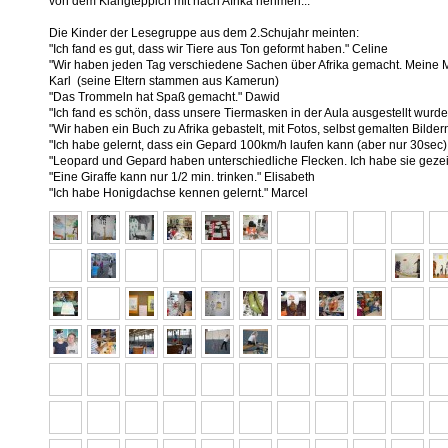
von dem Klangteppich mit nach Afrika nehmen...
Die Kinder der Lesegruppe aus dem 2.Schujahr meinten:
"Ich fand es gut, dass wir Tiere aus Ton geformt haben." Celine
"Wir haben jeden Tag verschiedene Sachen über Afrika gemacht. Meine Mut
Karl (seine Eltern stammen aus Kamerun)
"Das Trommeln hat Spaß gemacht." Dawid
"Ich fand es schön, dass unsere Tiermasken in der Aula ausgestellt wurd
"Wir haben ein Buch zu Afrika gebastelt, mit Fotos, selbst gemalten Bilde
"Ich habe gelernt, dass ein Gepard 100km/h laufen kann (aber nur 30sec)
"Leopard und Gepard haben unterschiedliche Flecken. Ich habe sie gezei
"Eine Giraffe kann nur 1/2 min. trinken." Elisabeth
"Ich habe Honigdachse kennen gelernt." Marcel