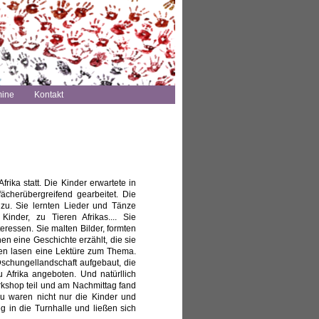
mine
Kontakt
ika statt. Die Kinder erwartete in
fächerübergreifend gearbeitet. Die
 zu. Sie lernten Lieder und Tänze
nder, zu Tieren Afrikas.... Sie
eressen. Sie malten Bilder, formten
n eine Geschichte erzählt, die sie
ßen lasen eine Lektüre zum Thema.
Dschungellandschaft aufgebaut, die
u Afrika angeboten. Und natürllich
kshop teil und am Nachmittag fand
azu waren nicht nur die Kinder und
 in die Turnhalle und ließen sich