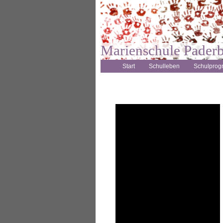
Marienschule Pader
Start
Schulleben
Schulpro
Vier-Jahres-Plan
Deutsches Sportabzeichen
Spiel- & Sportfest
Kooperationspartner
JeKits
Schulhund
weitere Projekte
AG's
Archiv