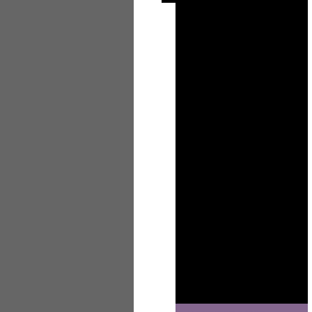
Sj 2024/25
Sj 2023/24
Sj 2022/23
Sj 2021/22
Sj 2020/21
Sj 2019/20
Sj 2018/19
Sj 2017/18
Besuch aus Bolivien 2018
Besuch aus Bolivien 2016
Experimente
Jubiläum 2018
Projektwoche & Schulfest
Projekt "Erneuerbare Energien"
Schülerzeitung
Theater AG